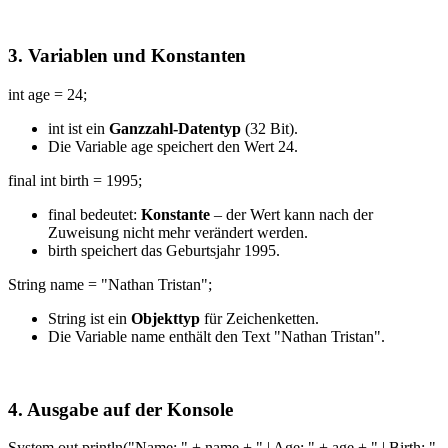
3. Variablen und Konstanten
int age = 24;
int ist ein
Ganzzahl-Datentyp
(32 Bit).
Die Variable age speichert den Wert 24.
final int birth = 1995;
final bedeutet:
Konstante
– der Wert kann nach der
Zuweisung nicht mehr verändert werden.
birth speichert das Geburtsjahr 1995.
String name = "Nathan Tristan";
String ist ein
Objekttyp
für Zeichenketten.
Die Variable name enthält den Text "Nathan Tristan".
4. Ausgabe auf der Konsole
System.out.println("Name: " + name + " | Age: " + age + " | Birth: "