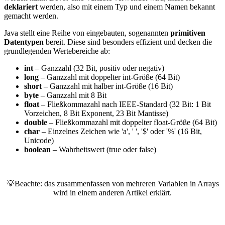
deklariert
werden, also mit einem Typ und einem Namen bekannt
gemacht werden.
Java stellt eine Reihe von eingebauten, sogenannten
primitiven
Datentypen
bereit. Diese sind besonders effizient und decken die
grundlegenden Wertebereiche ab:
int
– Ganzzahl (32 Bit, positiv oder negativ)
long
– Ganzzahl mit doppelter int-Größe (64 Bit)
short
– Ganzzahl mit halber int-Größe (16 Bit)
byte
– Ganzzahl mit 8 Bit
float
– Fließkommazahl nach IEEE-Standard (32 Bit: 1 Bit
Vorzeichen, 8 Bit Exponent, 23 Bit Mantisse)
double
– Fließkommazahl mit doppelter float-Größe (64 Bit)
char
– Einzelnes Zeichen wie 'a', ' ', '$' oder '%' (16 Bit,
Unicode)
boolean
– Wahrheitswert (true oder false)
💡Beachte: das zusammenfassen von mehreren Variablen in Arrays
wird in einem anderen Artikel erklärt.