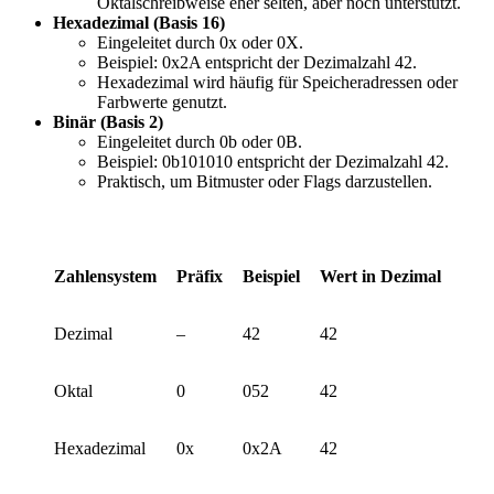
Oktalschreibweise eher selten, aber noch unterstützt.
Hexadezimal (Basis 16)
Eingeleitet durch 0x oder 0X.
Beispiel: 0x2A entspricht der Dezimalzahl 42.
Hexadezimal wird häufig für Speicheradressen oder
Farbwerte genutzt.
Binär (Basis 2)
Eingeleitet durch 0b oder 0B.
Beispiel: 0b101010 entspricht der Dezimalzahl 42.
Praktisch, um Bitmuster oder Flags darzustellen.
Zahlensystem
Präfix
Beispiel
Wert in Dezimal
Dezimal
–
42
42
Oktal
0
052
42
Hexadezimal
0x
0x2A
42