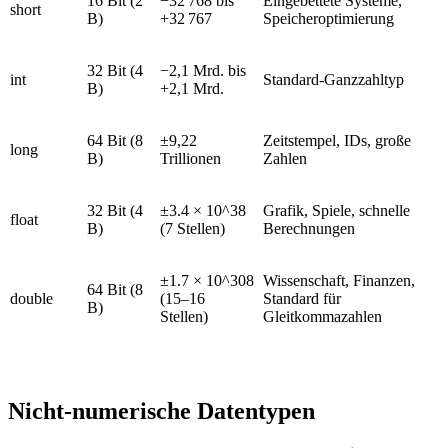
16 Bit (2
−32 768 bis
Eingebettete Systeme,
short
B)
+32 767
Speicheroptimierung
32 Bit (4
−2,1 Mrd. bis
int
Standard-Ganzzahltyp
B)
+2,1 Mrd.
64 Bit (8
±9,22
Zeitstempel, IDs, große
long
B)
Trillionen
Zahlen
32 Bit (4
±3.4 × 10^38
Grafik, Spiele, schnelle
float
B)
(7 Stellen)
Berechnungen
±1.7 × 10^308
Wissenschaft, Finanzen,
64 Bit (8
double
(15–16
Standard für
B)
Stellen)
Gleitkommazahlen
Nicht-numerische Datentypen