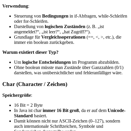
Verwendung
:
Steuerung von
Bedingungen
in if-Abfragen, while-Schleifen
oder for-Schleifen.
Darstellung von
logischen Zuständen
(z. B. „ist
angemeldet?“, „ist leer?“, „hat Zugriff?“).
Grundlage für
Vergleichsoperationen
(==, <, >, etc.), die
immer ein boolean zurückgeben.
Warum existiert dieser Typ?
Um
logische Entscheidungen
im Programm abzubilden.
Ohne boolean müsste man Zustände über Ganzzahlen (0/1)
darstellen, was unübersichtlicher und fehleranfälliger wäre.
Char (Character / Zeichen)
Speichergröße
:
16 Bit = 2 Byte
In Java ist char
immer 16 Bit groß
, da er auf dem
Unicode-
Standard
basiert.
Damit können nicht nur ASCII-Zeichen (0–127), sondern
auch internationale Schriftzeichen, Symbole und