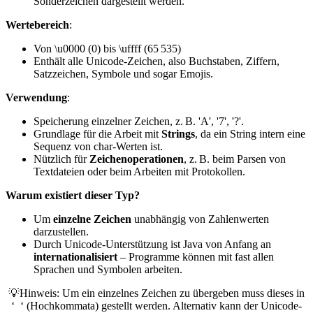
Sonderzeichen dargestellt werden.
Wertebereich
:
Von \u0000 (0) bis \uffff (65 535)
Enthält alle Unicode-Zeichen, also Buchstaben, Ziffern,
Satzzeichen, Symbole und sogar Emojis.
Verwendung
:
Speicherung einzelner Zeichen, z. B. 'A', '7', '?'.
Grundlage für die Arbeit mit
Strings
, da ein String intern eine
Sequenz von char-Werten ist.
Nützlich für
Zeichenoperationen
, z. B. beim Parsen von
Textdateien oder beim Arbeiten mit Protokollen.
Warum existiert dieser Typ?
Um
einzelne Zeichen
unabhängig von Zahlenwerten
darzustellen.
Durch Unicode-Unterstützung ist Java von Anfang an
internationalisiert
– Programme können mit fast allen
Sprachen und Symbolen arbeiten.
💡Hinweis: Um ein einzelnes Zeichen zu übergeben muss dieses in
‘ ‘ (Hochkommata) gestellt werden. Alternativ kann der Unicode-