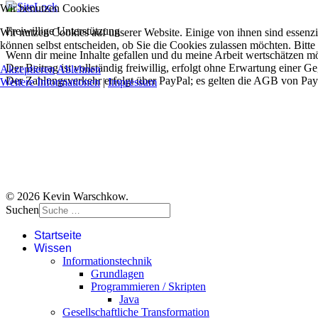
Wir benutzen Cookies
Freiwillige Unterstützung
Wir nutzen Cookies auf unserer Website. Einige von ihnen sind essenzi
können selbst entscheiden, ob Sie die Cookies zulassen möchten. Bitte
Wenn dir meine Inhalte gefallen und du meine Arbeit wertschätzen möc
Der Beitrag ist vollständig freiwillig, erfolgt ohne Erwartung einer G
Akzeptieren
Ablehnen
Der Zahlungsverkehr erfolgt über PayPal; es gelten die AGB von Pay
Weitere Informationen
|
Impressum
© 2026 Kevin Warschkow.
Suchen
Startseite
Wissen
Informationstechnik
Grundlagen
Programmieren / Skripten
Java
Gesellschaftliche Transformation