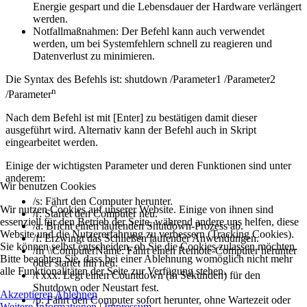
Energie gespart und die Lebensdauer der Hardware verlängert
werden.
Notfallmaßnahmen: Der Befehl kann auch verwendet
werden, um bei Systemfehlern schnell zu reagieren und
Datenverlust zu minimieren.
Die Syntax des Befehls ist: shutdown /Parameter1 /Parameter2
n
/Parameter
Nach dem Befehl ist mit [Enter] zu bestätigen damit dieser
ausgeführt wird. Alternativ kann der Befehl auch in Skript
eingearbeitet werden.
Einige der wichtigsten Parameter und deren Funktionen sind unter
anderem:
Wir benutzen Cookies
/s: Fährt den Computer herunter.
Wir nutzen Cookies auf unserer Website. Einige von ihnen sind
/r: Startet den Computer neu.
essenziell für den Betrieb der Seite, während andere uns helfen, diese
/a: Bricht einen laufenden Shutdown-Prozess ab.
Website und die Nutzererfahrung zu verbessern (Tracking Cookies).
/f: Erzwingt das Schließen laufender Anwendungen.
Sie können selbst entscheiden, ob Sie die Cookies zulassen möchten.
/m \\ComputerName: Fährt einen Remote-Computer herunter
Bitte beachten Sie, dass bei einer Ablehnung womöglich nicht mehr
oder startet ihn neu.
alle Funktionalitäten der Seite zur Verfügung stehen.
/t xxx: Legt einen Countdown (in Sekunden) für den
Shutdown oder Neustart fest.
Akzeptieren
Ablehnen
/p: Fährt den Computer sofort herunter, ohne Wartezeit oder
Weitere Informationen
|
Impressum