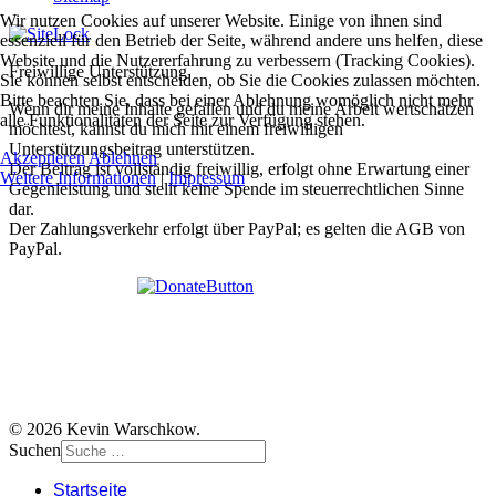
Wir nutzen Cookies auf unserer Website. Einige von ihnen sind
essenziell für den Betrieb der Seite, während andere uns helfen, diese
Website und die Nutzererfahrung zu verbessern (Tracking Cookies).
Freiwillige Unterstützung
Sie können selbst entscheiden, ob Sie die Cookies zulassen möchten.
Bitte beachten Sie, dass bei einer Ablehnung womöglich nicht mehr
Wenn dir meine Inhalte gefallen und du meine Arbeit wertschätzen
alle Funktionalitäten der Seite zur Verfügung stehen.
möchtest, kannst du mich mit einem freiwilligen
Unterstützungsbeitrag unterstützen.
Akzeptieren
Ablehnen
Der Beitrag ist vollständig freiwillig, erfolgt ohne Erwartung einer
Weitere Informationen
|
Impressum
Gegenleistung und stellt keine Spende im steuerrechtlichen Sinne
dar.
Der Zahlungsverkehr erfolgt über PayPal; es gelten die AGB von
PayPal.
© 2026 Kevin Warschkow.
Suchen
Startseite