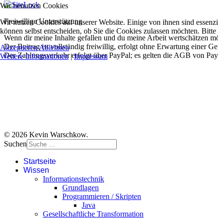
Wir benutzen Cookies
Freiwillige Unterstützung
Wir nutzen Cookies auf unserer Website. Einige von ihnen sind essenzi
können selbst entscheiden, ob Sie die Cookies zulassen möchten. Bitte
Wenn dir meine Inhalte gefallen und du meine Arbeit wertschätzen möc
Der Beitrag ist vollständig freiwillig, erfolgt ohne Erwartung einer G
Akzeptieren
Ablehnen
Der Zahlungsverkehr erfolgt über PayPal; es gelten die AGB von Pay
Weitere Informationen
|
Impressum
© 2026 Kevin Warschkow.
Suchen
Startseite
Wissen
Informationstechnik
Grundlagen
Programmieren / Skripten
Java
Gesellschaftliche Transformation