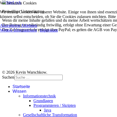
Wir benutzen Cookies
Freiwillige Unterstützung
Wir nutzen Cookies auf unserer Website. Einige von ihnen sind essenzi
können selbst entscheiden, ob Sie die Cookies zulassen möchten. Bitte
Wenn dir meine Inhalte gefallen und du meine Arbeit wertschätzen möc
Der Beitrag ist vollständig freiwillig, erfolgt ohne Erwartung einer G
Akzeptieren
Ablehnen
Der Zahlungsverkehr erfolgt über PayPal; es gelten die AGB von Pay
Weitere Informationen
|
Impressum
© 2026 Kevin Warschkow.
Suchen
Startseite
Wissen
Informationstechnik
Grundlagen
Programmieren / Skripten
Java
Gesellschaftliche Transformation