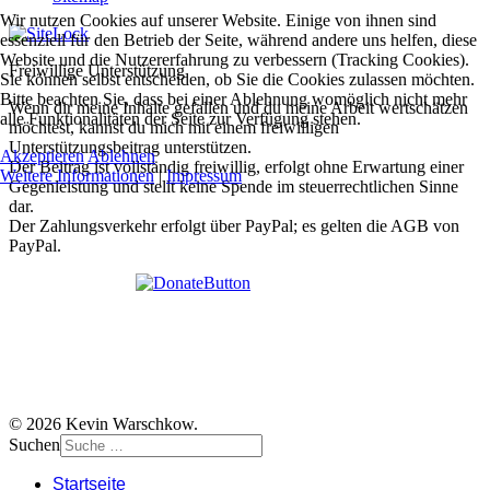
Wir nutzen Cookies auf unserer Website. Einige von ihnen sind
essenziell für den Betrieb der Seite, während andere uns helfen, diese
Website und die Nutzererfahrung zu verbessern (Tracking Cookies).
Freiwillige Unterstützung
Sie können selbst entscheiden, ob Sie die Cookies zulassen möchten.
Bitte beachten Sie, dass bei einer Ablehnung womöglich nicht mehr
Wenn dir meine Inhalte gefallen und du meine Arbeit wertschätzen
alle Funktionalitäten der Seite zur Verfügung stehen.
möchtest, kannst du mich mit einem freiwilligen
Unterstützungsbeitrag unterstützen.
Akzeptieren
Ablehnen
Der Beitrag ist vollständig freiwillig, erfolgt ohne Erwartung einer
Weitere Informationen
|
Impressum
Gegenleistung und stellt keine Spende im steuerrechtlichen Sinne
dar.
Der Zahlungsverkehr erfolgt über PayPal; es gelten die AGB von
PayPal.
© 2026 Kevin Warschkow.
Suchen
Startseite