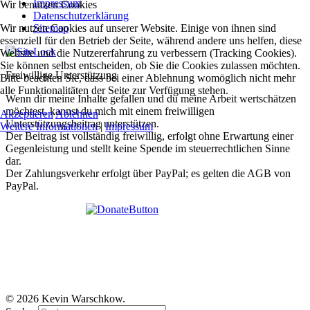
Impressum
Wir benutzen Cookies
Datenschutzerklärung
Wir nutzen Cookies auf unserer Website. Einige von ihnen sind
Sitemap
essenziell für den Betrieb der Seite, während andere uns helfen, diese
Website und die Nutzererfahrung zu verbessern (Tracking Cookies).
Sie können selbst entscheiden, ob Sie die Cookies zulassen möchten.
Freiwillige Unterstützung
Bitte beachten Sie, dass bei einer Ablehnung womöglich nicht mehr
alle Funktionalitäten der Seite zur Verfügung stehen.
Wenn dir meine Inhalte gefallen und du meine Arbeit wertschätzen
möchtest, kannst du mich mit einem freiwilligen
Akzeptieren
Ablehnen
Unterstützungsbeitrag unterstützen.
Weitere Informationen
|
Impressum
Der Beitrag ist vollständig freiwillig, erfolgt ohne Erwartung einer
Gegenleistung und stellt keine Spende im steuerrechtlichen Sinne
dar.
Der Zahlungsverkehr erfolgt über PayPal; es gelten die AGB von
PayPal.
© 2026 Kevin Warschkow.