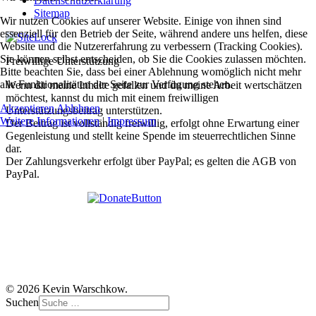
Datenschutzerklärung
Sitemap
Wir nutzen Cookies auf unserer Website. Einige von ihnen sind
essenziell für den Betrieb der Seite, während andere uns helfen, diese
Website und die Nutzererfahrung zu verbessern (Tracking Cookies).
Sie können selbst entscheiden, ob Sie die Cookies zulassen möchten.
Freiwillige Unterstützung
Bitte beachten Sie, dass bei einer Ablehnung womöglich nicht mehr
alle Funktionalitäten der Seite zur Verfügung stehen.
Wenn dir meine Inhalte gefallen und du meine Arbeit wertschätzen
möchtest, kannst du mich mit einem freiwilligen
Akzeptieren
Ablehnen
Unterstützungsbeitrag unterstützen.
Weitere Informationen
|
Impressum
Der Beitrag ist vollständig freiwillig, erfolgt ohne Erwartung einer
Gegenleistung und stellt keine Spende im steuerrechtlichen Sinne
dar.
Der Zahlungsverkehr erfolgt über PayPal; es gelten die AGB von
PayPal.
© 2026 Kevin Warschkow.
Suchen