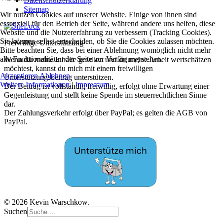
Datenschutzerklärung
Sitemap
Wir nutzen Cookies auf unserer Website. Einige von ihnen sind
essenziell für den Betrieb der Seite, während andere uns helfen, diese
Website und die Nutzererfahrung zu verbessern (Tracking Cookies).
Sie können selbst entscheiden, ob Sie die Cookies zulassen möchten.
Freiwillige Unterstützung
Bitte beachten Sie, dass bei einer Ablehnung womöglich nicht mehr
alle Funktionalitäten der Seite zur Verfügung stehen.
Wenn dir meine Inhalte gefallen und du meine Arbeit wertschätzen
möchtest, kannst du mich mit einem freiwilligen
Akzeptieren
Ablehnen
Unterstützungsbeitrag unterstützen.
Weitere Informationen
|
Impressum
Der Beitrag ist vollständig freiwillig, erfolgt ohne Erwartung einer
Gegenleistung und stellt keine Spende im steuerrechtlichen Sinne
dar.
Der Zahlungsverkehr erfolgt über PayPal; es gelten die AGB von
PayPal.
© 2026 Kevin Warschkow.
Suchen