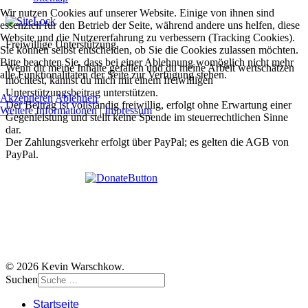
Wir nutzen Cookies auf unserer Website. Einige von ihnen sind
essenziell für den Betrieb der Seite, während andere uns helfen, diese
Website und die Nutzererfahrung zu verbessern (Tracking Cookies).
Freiwillige Unterstützung
Sie können selbst entscheiden, ob Sie die Cookies zulassen möchten.
Bitte beachten Sie, dass bei einer Ablehnung womöglich nicht mehr
Wenn dir meine Inhalte gefallen und du meine Arbeit wertschätzen
alle Funktionalitäten der Seite zur Verfügung stehen.
möchtest, kannst du mich mit einem freiwilligen
Unterstützungsbeitrag unterstützen.
Akzeptieren
Ablehnen
Der Beitrag ist vollständig freiwillig, erfolgt ohne Erwartung einer
Weitere Informationen
|
Impressum
Gegenleistung und stellt keine Spende im steuerrechtlichen Sinne
dar.
Der Zahlungsverkehr erfolgt über PayPal; es gelten die AGB von
PayPal.
© 2026 Kevin Warschkow.
Suchen
Startseite