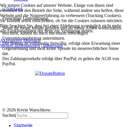
Wir nutzen Cookies auf unserer Website. Einige von ihnen sind
essenziell für den Betrieb der Seite, während andere uns helfen, diese
Website und die Nutzererfahrung zu verbessern (Tracking Cookies).
Freiwillige Unterstützung
Sie können selbst entscheiden, ob Sie die Cookies zulassen möchten.
Bitte beachten Sie, dass bei einer Ablehnung womöglich nicht mehr
Wenn dir meine Inhalte gefallen und du meine Arbeit wertschätzen
alle Funktionalitäten der Seite zur Verfügung stehen.
möchtest, kannst du mich mit einem freiwilligen
Unterstützungsbeitrag unterstützen.
Akzeptieren
Ablehnen
Der Beitrag ist vollständig freiwillig, erfolgt ohne Erwartung einer
Weitere Informationen
|
Impressum
Gegenleistung und stellt keine Spende im steuerrechtlichen Sinne
dar.
Der Zahlungsverkehr erfolgt über PayPal; es gelten die AGB von
PayPal.
© 2026 Kevin Warschkow.
Suchen
Startseite