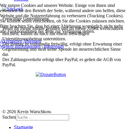
Wir nutzen Cookies auf unserer Website. Einige von ihnen sind
essenziell für den Betrieb der Seite, während andere uns helfen, diese
Website und die Nutzererfahrung zu verbessern (Tracking Cookies).
Freiwillige Unterstützung
Sie können selbst entscheiden, ob Sie die Cookies zulassen möchten.
Bitte beachten Sie, dass bei einer Ablehnung womöglich nicht mehr
Wenn dir meine Inhalte gefallen und du meine Arbeit wertschätzen
alle Funktionalitäten der Seite zur Verfügung stehen.
möchtest, kannst du mich mit einem freiwilligen
Unterstützungsbeitrag unterstützen.
Akzeptieren
Ablehnen
Der Beitrag ist vollständig freiwillig, erfolgt ohne Erwartung einer
Weitere Informationen
|
Impressum
Gegenleistung und stellt keine Spende im steuerrechtlichen Sinne
dar.
Der Zahlungsverkehr erfolgt über PayPal; es gelten die AGB von
PayPal.
© 2026 Kevin Warschkow.
Suchen
Startseite