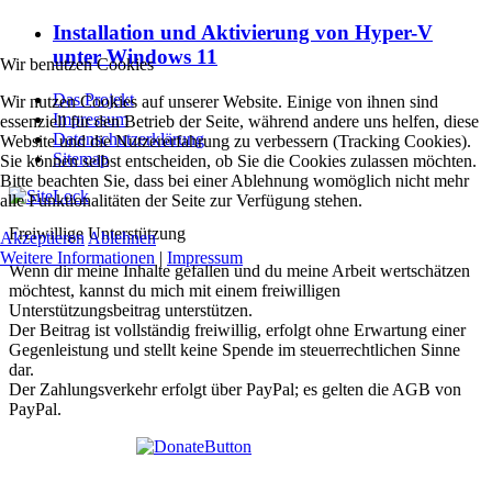
Installation und Aktivierung von Hyper-V
unter Windows 11
Wir benutzen Cookies
Das Projekt
Wir nutzen Cookies auf unserer Website. Einige von ihnen sind
Impressum
essenziell für den Betrieb der Seite, während andere uns helfen, diese
Datenschutzerklärung
Website und die Nutzererfahrung zu verbessern (Tracking Cookies).
Sitemap
Sie können selbst entscheiden, ob Sie die Cookies zulassen möchten.
Bitte beachten Sie, dass bei einer Ablehnung womöglich nicht mehr
alle Funktionalitäten der Seite zur Verfügung stehen.
Freiwillige Unterstützung
Akzeptieren
Ablehnen
Weitere Informationen
|
Impressum
Wenn dir meine Inhalte gefallen und du meine Arbeit wertschätzen
möchtest, kannst du mich mit einem freiwilligen
Unterstützungsbeitrag unterstützen.
Der Beitrag ist vollständig freiwillig, erfolgt ohne Erwartung einer
Gegenleistung und stellt keine Spende im steuerrechtlichen Sinne
dar.
Der Zahlungsverkehr erfolgt über PayPal; es gelten die AGB von
PayPal.