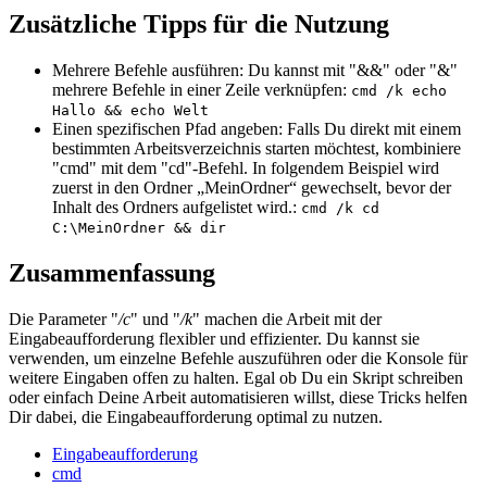
Zusätzliche Tipps für die Nutzung
Mehrere Befehle ausführen: Du kannst mit "&&" oder "&"
mehrere Befehle in einer Zeile verknüpfen:
cmd /k echo
Hallo && echo Welt
Einen spezifischen Pfad angeben: Falls Du direkt mit einem
bestimmten Arbeitsverzeichnis starten möchtest, kombiniere
"cmd" mit dem "cd"-Befehl. In folgendem
Beispiel
wird
zuerst in den Ordner „MeinOrdner“ gewechselt, bevor der
Inhalt des Ordners aufgelistet wird.
:
cmd /k cd
C:\MeinOrdner && dir
Zusammenfassung
Die Parameter "
/c
" und "
/k
" machen die Arbeit mit der
Eingabeaufforderung flexibler und effizienter. Du kannst sie
verwenden, um einzelne Befehle auszuführen oder die Konsole für
weitere Eingaben offen zu halten. Egal ob Du ein Skript schreiben
oder einfach Deine Arbeit automatisieren willst, diese Tricks helfen
Dir dabei, die Eingabeaufforderung optimal zu nutzen.
Eingabeaufforderung
cmd