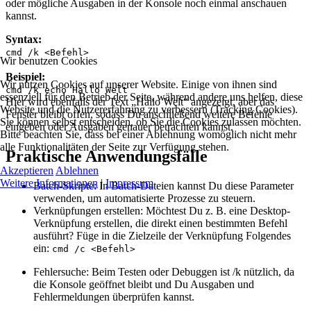
oder mögliche Ausgaben in der Konsole noch einmal anschauen
kannst.
Syntax:
cmd /k <Befehl>
Wir benutzen Cookies
Beispiel:
Wir nutzen Cookies auf unserer Website. Einige von ihnen sind
cmd /k echo Hallo Welt
essenziell für den Betrieb der Seite, während andere uns helfen, diese
Hier wird ebenfalls der Text „Hallo Welt“ angezeigt, aber das
Website und die Nutzererfahrung zu verbessern (Tracking Cookies).
Fenster bleibt offen, sodass Du anschließend weitere Befehle
Sie können selbst entscheiden, ob Sie die Cookies zulassen möchten.
eingeben oder Ausgaben genauer betrachten kannst.
Bitte beachten Sie, dass bei einer Ablehnung womöglich nicht mehr
alle Funktionalitäten der Seite zur Verfügung stehen.
Praktische Anwendungsfälle
Akzeptieren
Ablehnen
Weitere Informationen
|
Impressum
Batch-Skripte: In Batch-Dateien kannst Du diese Parameter
verwenden, um automatisierte Prozesse zu steuern.
Verknüpfungen erstellen: Möchtest Du z. B. eine Desktop-
Verknüpfung erstellen, die direkt einen bestimmten Befehl
ausführt? Füge in die Zielzeile der Verknüpfung Folgendes
ein:
cmd /c <Befehl>
Fehlersuche: Beim Testen oder Debuggen ist /k nützlich, da
die Konsole geöffnet bleibt und Du Ausgaben und
Fehlermeldungen überprüfen kannst.