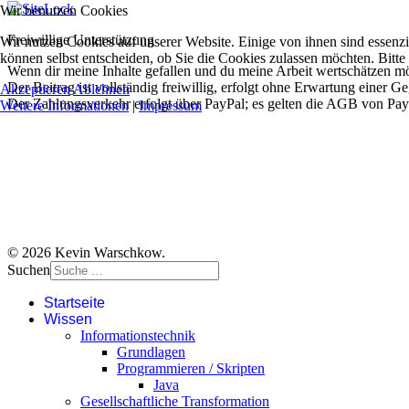
Wir benutzen Cookies
Freiwillige Unterstützung
Wir nutzen Cookies auf unserer Website. Einige von ihnen sind essenzi
können selbst entscheiden, ob Sie die Cookies zulassen möchten. Bitte
Wenn dir meine Inhalte gefallen und du meine Arbeit wertschätzen möc
Der Beitrag ist vollständig freiwillig, erfolgt ohne Erwartung einer G
Akzeptieren
Ablehnen
Der Zahlungsverkehr erfolgt über PayPal; es gelten die AGB von Pay
Weitere Informationen
|
Impressum
© 2026 Kevin Warschkow.
Suchen
Startseite
Wissen
Informationstechnik
Grundlagen
Programmieren / Skripten
Java
Gesellschaftliche Transformation