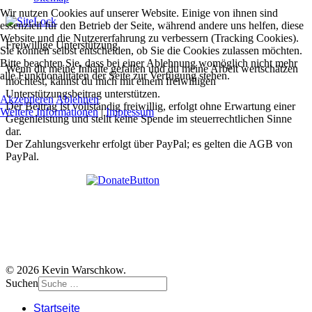
Wir nutzen Cookies auf unserer Website. Einige von ihnen sind
essenziell für den Betrieb der Seite, während andere uns helfen, diese
Website und die Nutzererfahrung zu verbessern (Tracking Cookies).
Freiwillige Unterstützung
Sie können selbst entscheiden, ob Sie die Cookies zulassen möchten.
Bitte beachten Sie, dass bei einer Ablehnung womöglich nicht mehr
Wenn dir meine Inhalte gefallen und du meine Arbeit wertschätzen
alle Funktionalitäten der Seite zur Verfügung stehen.
möchtest, kannst du mich mit einem freiwilligen
Unterstützungsbeitrag unterstützen.
Akzeptieren
Ablehnen
Der Beitrag ist vollständig freiwillig, erfolgt ohne Erwartung einer
Weitere Informationen
|
Impressum
Gegenleistung und stellt keine Spende im steuerrechtlichen Sinne
dar.
Der Zahlungsverkehr erfolgt über PayPal; es gelten die AGB von
PayPal.
© 2026 Kevin Warschkow.
Suchen
Startseite