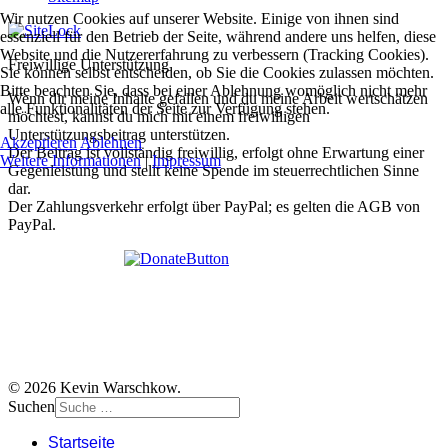
Wir nutzen Cookies auf unserer Website. Einige von ihnen sind
essenziell für den Betrieb der Seite, während andere uns helfen, diese
Website und die Nutzererfahrung zu verbessern (Tracking Cookies).
Freiwillige Unterstützung
Sie können selbst entscheiden, ob Sie die Cookies zulassen möchten.
Bitte beachten Sie, dass bei einer Ablehnung womöglich nicht mehr
Wenn dir meine Inhalte gefallen und du meine Arbeit wertschätzen
alle Funktionalitäten der Seite zur Verfügung stehen.
möchtest, kannst du mich mit einem freiwilligen
Unterstützungsbeitrag unterstützen.
Akzeptieren
Ablehnen
Der Beitrag ist vollständig freiwillig, erfolgt ohne Erwartung einer
Weitere Informationen
|
Impressum
Gegenleistung und stellt keine Spende im steuerrechtlichen Sinne
dar.
Der Zahlungsverkehr erfolgt über PayPal; es gelten die AGB von
PayPal.
© 2026 Kevin Warschkow.
Suchen
Startseite