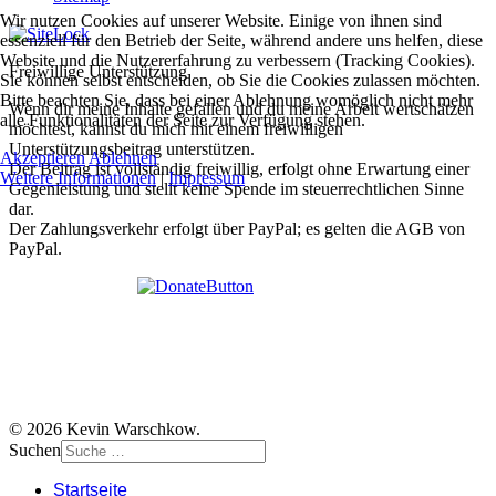
Wir nutzen Cookies auf unserer Website. Einige von ihnen sind
essenziell für den Betrieb der Seite, während andere uns helfen, diese
Website und die Nutzererfahrung zu verbessern (Tracking Cookies).
Freiwillige Unterstützung
Sie können selbst entscheiden, ob Sie die Cookies zulassen möchten.
Bitte beachten Sie, dass bei einer Ablehnung womöglich nicht mehr
Wenn dir meine Inhalte gefallen und du meine Arbeit wertschätzen
alle Funktionalitäten der Seite zur Verfügung stehen.
möchtest, kannst du mich mit einem freiwilligen
Unterstützungsbeitrag unterstützen.
Akzeptieren
Ablehnen
Der Beitrag ist vollständig freiwillig, erfolgt ohne Erwartung einer
Weitere Informationen
|
Impressum
Gegenleistung und stellt keine Spende im steuerrechtlichen Sinne
dar.
Der Zahlungsverkehr erfolgt über PayPal; es gelten die AGB von
PayPal.
© 2026 Kevin Warschkow.
Suchen
Startseite