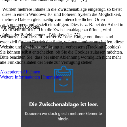
Wurden mehrere Inhalte in die Zwischenablage eingefügt, so bietet
diese in einem Windows 10- und höheren System die Möglichkeit,
mehrere Dateien gleichzeitig von unterschiedlichen Orten
aufzunehmen und gezielt einzufügen. Dies ist z. B. bei der Arbeit in
Wir benutzen Cookies
Word sehr hilfreich. Um die Zwischenablage zu öffnen, wird
folgender Befehl genutzt: [Windows] + [V]
Wir nutzen Cookies auf unserer Website. Einige von ihnen sind
essenziell für den Betrieb der Seite, während andere uns helfen, diese
Website und die Nutzererfahrung zu verbessern (Tracking Cookies).
Sie können selbst entscheiden, ob Sie die Cookies zulassen möchten.
Bitte beachten Sie, dass bei einer Ablehnung womöglich nicht mehr
alle Funktionalitäten der Seite zur Verfügung stehen.
Akzeptieren
Ablehnen
Weitere Informationen
|
Impressum