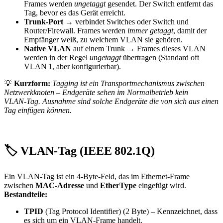
Frames werden
ungetaggt
gesendet. Der Switch entfernt das
Tag, bevor es das Gerät erreicht.
Trunk‑Port
→ verbindet Switches oder Switch und
Router/Firewall. Frames werden
immer getaggt
, damit der
Empfänger weiß, zu welchem VLAN sie gehören.
Native VLAN
auf einem Trunk → Frames dieses VLAN
werden in der Regel
ungetaggt
übertragen (Standard oft
VLAN 1, aber konfigurierbar).
💡
Kurzform:
Tagging ist ein Transportmechanismus zwischen
Netzwerkknoten – Endgeräte sehen im Normalbetrieb kein
VLAN‑Tag. Ausnahme sind solche Endgeräte die von sich aus einen
Tag einfügen können.
🏷️ VLAN-Tag (IEEE 802.1Q)
Ein VLAN-Tag ist ein 4-Byte-Feld, das im Ethernet-Frame
zwischen
MAC-Adresse
und
EtherType
eingefügt wird.
Bestandteile:
TPID
(Tag Protocol Identifier) (2 Byte) – Kennzeichnet, dass
es sich um ein VLAN-Frame handelt.