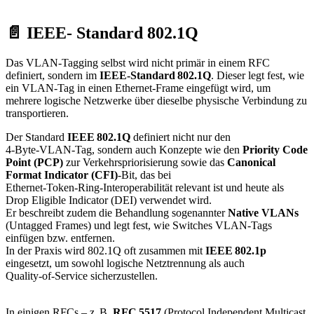
📄 IEEE- Standard 802.1Q
Das VLAN‑Tagging selbst wird nicht primär in einem RFC
definiert, sondern im
IEEE‑Standard
802.1Q
. Dieser legt fest, wie
ein VLAN‑Tag in einen Ethernet‑Frame eingefügt wird, um
mehrere logische Netzwerke über dieselbe physische Verbindung zu
transportieren.
Der Standard
IEEE
802.1Q
definiert nicht nur den
4‑Byte‑VLAN‑Tag, sondern auch Konzepte wie den
Priority Code
Point (PCP)
zur Verkehrspriorisierung sowie das
Canonical
Format Indicator (CFI)
‑Bit, das bei
Ethernet‑Token‑Ring‑Interoperabilität relevant ist und heute als
Drop Eligible Indicator (DEI) verwendet wird.
Er beschreibt zudem die Behandlung sogenannter
Native VLANs
(Untagged Frames) und legt fest, wie Switches VLAN‑Tags
einfügen bzw. entfernen.
In der Praxis wird 802.1Q oft zusammen mit
IEEE
802.1p
eingesetzt, um sowohl logische Netztrennung als auch
Quality‑of‑Service sicherzustellen.
In einigen RFCs – z. B.
RFC
5517
(Protocol Independent Multicast