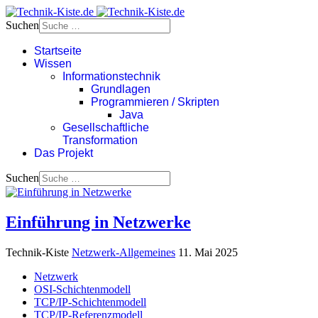
Suchen
Startseite
Wissen
Informationstechnik
Grundlagen
Programmieren / Skripten
Java
Gesellschaftliche
Transformation
Das Projekt
Suchen
Einführung in Netzwerke
Technik-Kiste
Netzwerk-Allgemeines
11. Mai 2025
Netzwerk
OSI-Schichtenmodell
TCP/IP-Schichtenmodell
TCP/IP-Referenzmodell